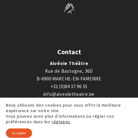
Contact
Alvéole Théâtre
Rue de Bastogne, 36D
B-6900 MARCHE-EN-FAMENNE
+32 (0)84 37 96 55
info@alveoletheatre.be
Nous utilisons des cookies pour vous offrir la meilleure
expérience sur notre site.
Vous pouvez avoir plus d'informations ou régler vos
préférences dans les
réglages
.
©2026 Alvéole Théâtre |
Mentions légales
|
Inside
Communication
Accepter