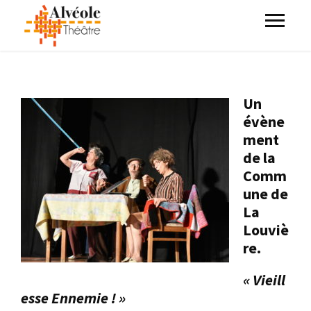
Un
évène
ment
de la
Comm
une de
La
Louviè
re.
« Vieill
esse Ennemie ! »