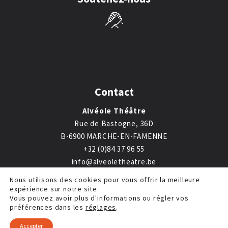
Contact
Alvéole Théâtre
Rue de Bastogne, 36D
B-6900 MARCHE-EN-FAMENNE
+32 (0)84 37 96 55
info@alveoletheatre.be
Nous utilisons des cookies pour vous offrir la meilleure
expérience sur notre site.
Vous pouvez avoir plus d'informations ou régler vos
préférences dans les
réglages
.
©2026 Alvéole Théâtre |
Mentions légales
|
Inside
Communication
Accepter